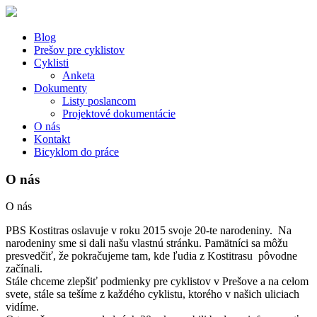
Blog
Prešov pre cyklistov
Cyklisti
Anketa
Dokumenty
Listy poslancom
Projektové dokumentácie
O nás
Kontakt
Bicyklom do práce
O nás
O nás
PBS Kostitras oslavuje v roku 2015 svoje 20-te narodeniny. Na
narodeniny sme si dali našu vlastnú stránku. Pamätníci sa môžu
presvedčiť, že pokračujeme tam, kde ľudia z Kostitrasu pôvodne
začínali.
Stále chceme zlepšiť podmienky pre cyklistov v Prešove a na celom
svete, stále sa tešíme z každého cyklistu, ktorého v našich uliciach
vidíme.