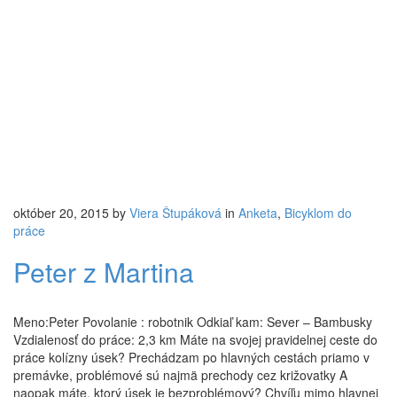
október 20, 2015
by
Viera Štupáková
in
Anketa
,
Bicyklom do
práce
Peter z Martina
Meno:Peter Povolanie : robotnik Odkiaľ kam: Sever – Bambusky
Vzdialenosť do práce: 2,3 km Máte na svojej pravidelnej ceste do
práce kolízny úsek? Prechádzam po hlavných cestách priamo v
premávke, problémové sú najmä prechody cez križovatky A
naopak máte, ktorý úsek je bezproblémový? Chvíľu mimo hlavnej