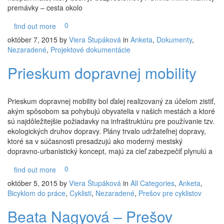
premávky – cesta okolo
0
find out more
október 7, 2015
by
Viera Štupáková
in
Anketa
,
Dokumenty
,
Nezaradené
,
Projektové dokumentácie
Prieskum dopravnej mobility
Prieskum dopravnej mobility bol ďalej realizovaný za účelom zistiť,
akým spôsobom sa pohybujú obyvatelia v našich mestách a ktoré
sú najdôležitejšie požiadavky na infraštruktúru pre používanie tzv.
ekologických druhov dopravy. Plány trvalo udržateľnej dopravy,
ktoré sa v súčasnosti presadzujú ako moderný mestský
dopravno-urbanistický koncept, majú za cieľ zabezpečiť plynulú a
0
find out more
október 5, 2015
by
Viera Štupáková
in
All Categories
,
Anketa
,
Bicyklom do práce
,
Cyklisti
,
Nezaradené
,
Prešov pre cyklistov
Beata Nagyová – Prešov