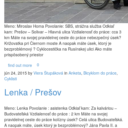
Meno: Miroslav Homa Povolanie: SBS, strážna služba Odkiaľ
kam: Prešov – Solivar – Hlavná ulica Vzdialenosť do práce: cca 3
km Máte na svojej pravidelnej ceste do práce nebezpečný úsek?
Križovatka pri Čiernom moste A naopak máte úsek, ktorý je
bezproblémový ? Cyklocestička na Rusínskej ulici Ako máte
prispôsobený priestor
0
find out more
jún 24, 2015
by
Viera Štupáková
in
Anketa
,
Bicyklom do práce
,
Cyklisti
Lenka / Prešov
Meno: Lenka Povolanie : asistenka Odkiaľ kam: Za kalváriou –
Budovateľská Vzdialenosť do práce : 2 km Máte na svojej
pravidelnej ceste do práce kolízny úsek? Celá ulica Budovateľská.
A naopak máte, úsek ktorý je bezproblémový? Jána Pavla II. a