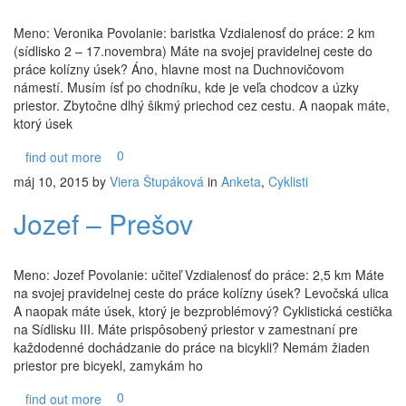
Meno: Veronika Povolanie: baristka Vzdialenosť do práce: 2 km
(sídlisko 2 – 17.novembra) Máte na svojej pravidelnej ceste do
práce kolízny úsek? Áno, hlavne most na Duchnovičovom
námestí. Musím ísť po chodníku, kde je veľa chodcov a úzky
priestor. Zbytočne dlhý šikmý priechod cez cestu. A naopak máte,
ktorý úsek
0
find out more
máj 10, 2015
by
Viera Štupáková
in
Anketa
,
Cyklisti
Jozef – Prešov
Meno: Jozef Povolanie: učiteľ Vzdialenosť do práce: 2,5 km Máte
na svojej pravidelnej ceste do práce kolízny úsek? Levočská ulica
A naopak máte úsek, ktorý je bezproblémový? Cyklistická cestička
na Sídlisku III. Máte prispôsobený priestor v zamestnaní pre
každodenné dochádzanie do práce na bicykli? Nemám žiaden
priestor pre bicyekl, zamykám ho
0
find out more