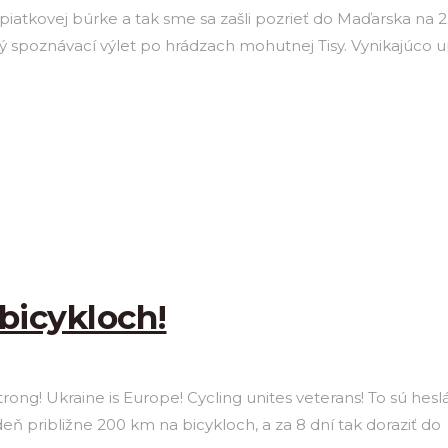
o piatkovej búrke a tak sme sa zašli pozrieť do Maďarska na
ný spoznávací výlet po hrádzach mohutnej Tisy. Vynikajúco 
bicykloch!
 strong! Ukraine is Europe! Cycling unites veterans! To sú he
 deň približne 200 km na bicykloch, a za 8 dní tak doraziť do