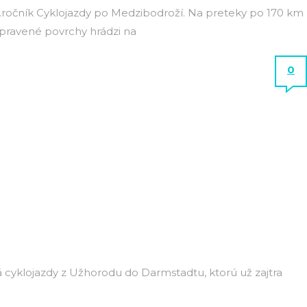
 2.ročník Cyklojazdy po Medzibodroží. Na preteky po 170 km
upravené povrchy hrádzi na
0
slá cyklojazdy z Užhorodu do Darmstadtu, ktorú už zajtra