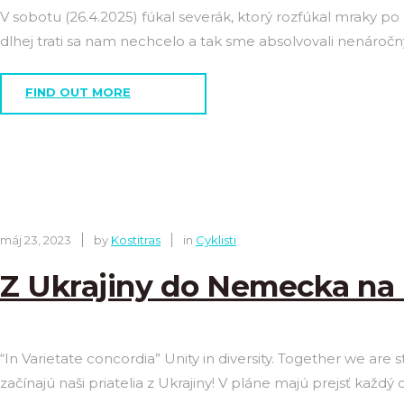
V sobotu (26.4.2025) fúkal severák, ktorý rozfúkal mraky p
dlhej trati sa nam nechcelo a tak sme absolvovali nenároč
FIND OUT MORE
máj 23, 2023
by
Kostitras
in
Cyklisti
Z Ukrajiny do Nemecka na 
“In Varietate concordia” Unity in diversity. Together we are
začínajú naši priatelia z Ukrajiny! V pláne majú prejsť každý