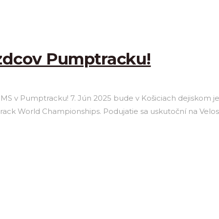
jazdcov Pumptracku!
a MS v Pumptracku! 7. Jún 2025 bude v Košiciach dejiskom jed
rack World Championships. Podujatie sa uskutoční na Velos