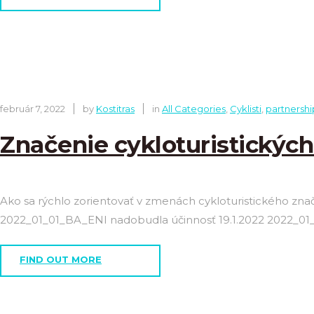
február 7, 2022
by
Kostitras
in
All Categories
,
Cyklisti
,
partnershi
Značenie cykloturistických
Ako sa rýchlo zorientovať v zmenách cykloturistického znač
2022_01_01_BA_ENI nadobudla účinnosť 19.1.2022 2022_0
FIND OUT MORE