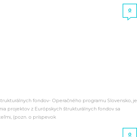
0
 štrukturálnych fondov- Operačného programu Slovensko, je
nia projektov z Európskych štrukturálnych fondov sa
eľmi, (pozn. o príspevok
0