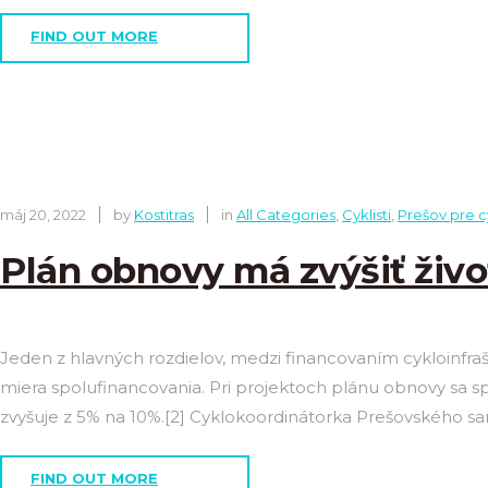
FIND OUT MORE
máj 20, 2022
by
Kostitras
in
All Categories
,
Cyklisti
,
Prešov pre c
Plán obnovy má zvýšiť živ
Jeden z hlavných rozdielov, medzi financovaním cykloinfr
miera spolufinancovania. Pri projektoch plánu obnovy sa sp
zvyšuje z 5% na 10%.[2] Cyklokoordinátorka Prešovského sa
FIND OUT MORE