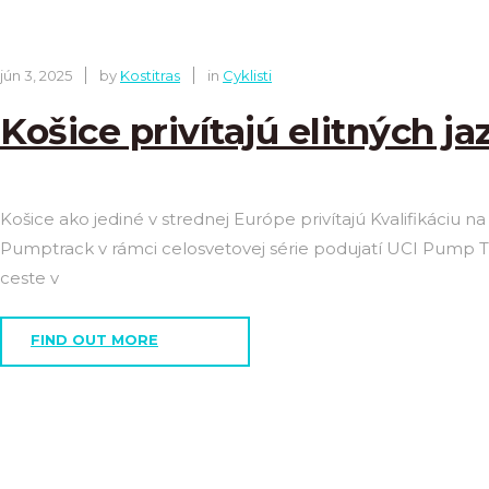
jún 3, 2025
by
Kostitras
in
Cyklisti
Košice privítajú elitných 
Košice ako jediné v strednej Európe privítajú Kvalifikáciu n
Pumptrack v rámci celosvetovej série podujatí UCI Pump T
ceste v
FIND OUT MORE