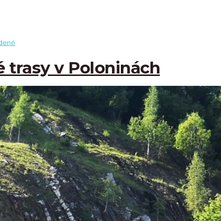
dené
ké trasy v Poloninách