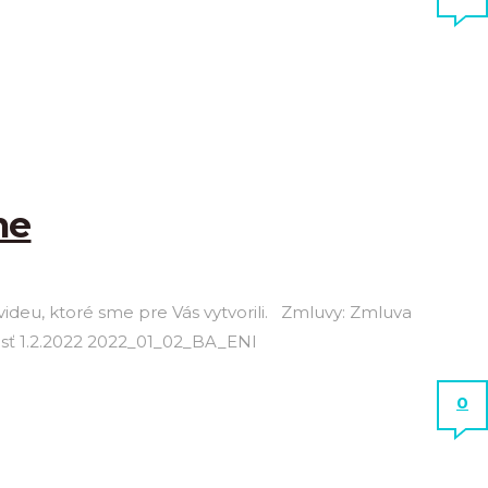
ne
videu, ktoré sme pre Vás vytvorili. Zmluvy: Zmluva
sť 1.2.2022 2022_01_02_BA_ENI
0