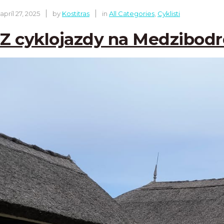
apríl 27, 2025
by
Kostitras
in
All Categories
,
Cyklisti
Z cyklojazdy na Medzibodr