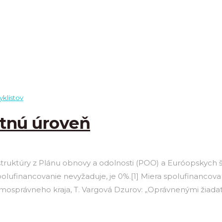
yklistov
otnú úroveň
aštruktúry z Plánu obnovy a odolnosti (POO) a Euróopskych
olufinancovanie nevyžaduje, je 0%.[1] Miera spolufinancova
mosprávneho kraja, T. Vargová Dzurov: „Oprávnenými žiadat