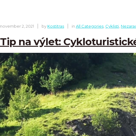
november 2, 2021
by
Kostitras
in
All Categories
,
Cyklisti
,
Nezara
Tip na výlet: Cykloturistic