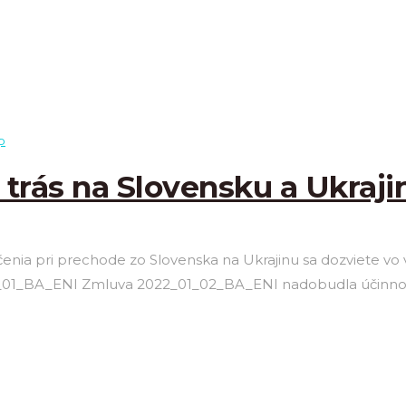
p
 trás na Slovensku a Ukraji
enia pri prechode zo Slovenska na Ukrajinu sa dozviete vo 
1_01_BA_ENI Zmluva 2022_01_02_BA_ENI nadobudla účinno