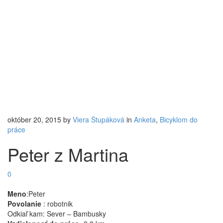
október 20, 2015
by
Viera Štupáková
in
Anketa
,
Bicyklom do
práce
Peter z Martina
0
Meno
:Peter
Povolanie
: robotnik
Odkiaľ kam: Sever – Bambusky