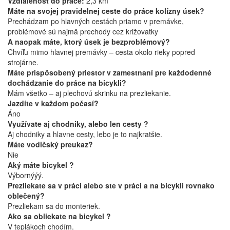
Vzdialenosť do práce:
2,3 km
Máte na svojej pravidelnej ceste do práce kolízny úsek?
Prechádzam po hlavných cestách priamo v premávke,
problémové sú najmä prechody cez križovatky
A naopak máte, ktorý úsek je bezproblémový?
Chvíľu mimo hlavnej premávky – cesta okolo rieky popred
strojárne.
Máte prispôsobený priestor v zamestnaní pre každodenné
dochádzanie do práce na bicykli?
Mám všetko – aj plechovú skrinku na prezliekanie.
Jazdíte v každom počasí?
Áno
Využívate aj chodniky, alebo len cesty ?
Aj chodniky a hlavne cesty, lebo je to najkratšie.
Máte vodičský preukaz?
Nie
Aký máte bicykel ?
Výbornýýý.
Prezliekate sa v práci alebo ste v práci a na bicykli rovnako
oblečený?
Prezliekam sa do monteriek.
Ako sa obliekate na bicykel ?
V teplákoch chodím.