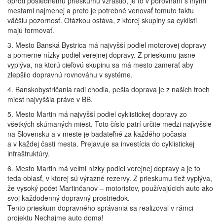
oproti poslednému prieskumu vzrástlo, je to v porovnaní s inými
mestami najmenej a preto je potrebné venovať tomuto faktu
väčšiu pozornosť. Otázkou ostáva, z ktorej skupiny sa cyklisti
majú formovať.
3. Mesto Banská Bystrica má najvyšší podiel motorovej dopravy
a pomerne nízky podiel verejnej dopravy. Z prieskumu jasne
vyplýva, na ktorú cieľovú skupinu sa má mesto zamerať aby
zlepšilo dopravnú rovnováhu v systéme.
4. Banskobystričania radi chodia, pešia doprava je z našich troch
miest najvyššia práve v BB.
5. Mesto Martin má najvyšší podiel cyklistickej dopravy zo
všetkých skúmaných miest. Toto číslo patrí určite medzi najvyššie
na Slovensku a v meste je badateľné za každého počasia
a v každej časti mesta. Prejavuje sa investícia do cyklistickej
infraštruktúry.
6. Mesto Martin má veľmi nízky podiel verejnej dopravy a je to
teda oblasť, v ktorej sú výrazné rezervy. Z prieskumu tiež vyplýva,
že vysoký počet Martinčanov – motoristov, používajúcich auto ako
svoj každodenný dopravný prostriedok.
Tento prieskum dopravného správania sa realizoval v rámci
projektu Nechajme auto doma!