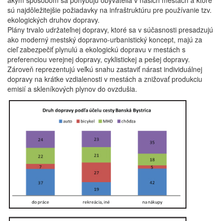
akým spôsobom sa pohybujú obyvatelia v našich mestách a ktoré
sú najdôležitejšie požiadavky na infraštruktúru pre používanie tzv.
ekologických druhov dopravy.
Plány trvalo udržateľnej dopravy, ktoré sa v súčasnosti presadzujú
ako moderný mestský dopravno-urbanistický koncept, majú za
cieľ zabezpečiť plynulú a ekologickú dopravu v mestách s
preferenciou verejnej dopravy, cyklistickej a pešej dopravy.
Zároveň reprezentujú veľkú snahu zastaviť nárast individuálnej
dopravy na krátke vzdialenosti v mestách a znižovať produkciu
emisií a skleníkových plynov do ovzdušia.