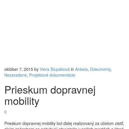
október 7, 2015
by
Viera Štupáková
in
Anketa
,
Dokumenty
,
Nezaradené
,
Projektové dokumentácie
Prieskum dopravnej
mobility
0
Prieskum dopravnej mobility bol ďalej realizovaný za účelom zistiť,