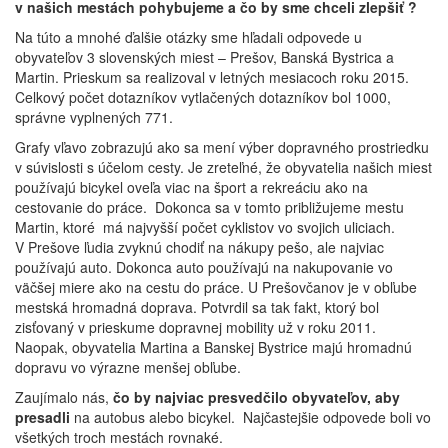
v našich mestách pohybujeme a čo by sme chceli zlepšiť ?
Na túto a mnohé ďalšie otázky sme hľadali odpovede u
obyvateľov 3 slovenských miest – Prešov, Banská Bystrica a
Martin. Prieskum sa realizoval v letných mesiacoch roku 2015.
Celkový počet dotazníkov vytlačených dotazníkov bol 1000,
správne vyplnených 771.
Grafy vľavo zobrazujú ako sa mení výber dopravného prostriedku
v súvislosti s účelom cesty. Je zreteľné, že obyvatelia našich miest
používajú bicykel oveľa viac na šport a rekreáciu ako na
cestovanie do práce. Dokonca sa v tomto približujeme mestu
Martin, ktoré má najvyšší počet cyklistov vo svojich uliciach.
V Prešove ľudia zvyknú chodiť na nákupy pešo, ale najviac
používajú auto. Dokonca auto používajú na nakupovanie vo
väčšej miere ako na cestu do práce. U Prešovčanov je v obľube
mestská hromadná doprava. Potvrdil sa tak fakt, ktorý bol
zisťovaný v prieskume dopravnej mobility už v roku 2011.
Naopak, obyvatelia Martina a Banskej Bystrice majú hromadnú
dopravu vo výrazne menšej obľube.
Zaujímalo nás,
čo by najviac presvedčilo obyvateľov, aby
presadli
na autobus alebo bicykel. Najčastejšie odpovede boli vo
všetkých troch mestách rovnaké.