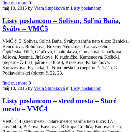
find out more
0
máj 10, 2015
by
Viera Štupáková
in
Listy poslancom
Listy poslancom – Solivar, Soľná Baňa,
Šváby – VMČ5
VMČ č. 5 (Solivar, Soľná Baňa, Šváby) zahŕňa tieto ulice: Banícka,
Bencúrova, Bohúňova, Boženy Němcovej, Čajkovského,
Čipkárska, Dlhá, Gápľová, Chalupkova, Chmeľová, Janáčkova,
Jelšová, Jesenná, Jiráskova, K studničke, Kamencová, Košická
(nepárne č. 1-11, párne č. 18-50), Kraskova, Kukučínova,
Kutuzovova, Kysucká, L. Novomeského (nepárne č. 1-11), Ľ.
Podjavorinskej (okrem č. 22, 23,
find out more
0
máj 10, 2015
by
Viera Štupáková
in
Listy poslancom
Listy poslancom – stred mesta – Staré
mesto – VMČ4
VMČ č. 4 (stred mesta – Staré mesto) zahŕňa tieto ulice: 17.
novembra, Baštová, Bayerova, Biskupa Gojdiča, Budovateľská,
Burianova, Dilongova, Dostojevského, Duchnovičovo námestie,