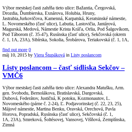
Výbor mestskej časti zahŕňa tieto ulice: Bažantia, Čergovská,
Drozdia, Ďumbierska, Exnárova, Holubia, Hruny,
Jastrabia,Jurkovičova, Kamenná, Karpatská, Keratsinské námestie,
L. Novomeského (časť ulice), Labutia, Lastovičia, Jantárová,
Magurská, Medová, Námestie Krista Kráľa, Orlia, Pod Šalgovíkom,
Pod Táborom (č. 35-47), Rusínska (časť ulice), Sekčovská (okrem
č. 1, 1A, 23A), Sibírska, Sokolia, Šrobárova, Teriakovská (č. 1, 1A,
find out more
0
máj 10, 2015
by
Viera Štupáková
in
Listy poslancom
Listy poslancom – časť sídliska Sekčov –
VMČ6
Výbor mestskej časti zahŕňa tieto ulice: Alexandra Matušku, Arm.
gen. Svobodu, Bernolákova, Bratislavská, Dargovská,
Dubová, Federátov, Justičná, K potoku, Kozmonautov, L.
Novomeského (párne č. 2-24), Ľ. Podjavorinskej (č. 22, 23, 25),
Májové námestie, Martina Benku, Oravská, Orechová, Pavla
Horova, Popradská, Rusínska (časť ulice), Sekčovská (č. 1,
1A, 23A), Smreková, Šoltésovej, Vansovej, Višňová, Zemplínska,
Zimná