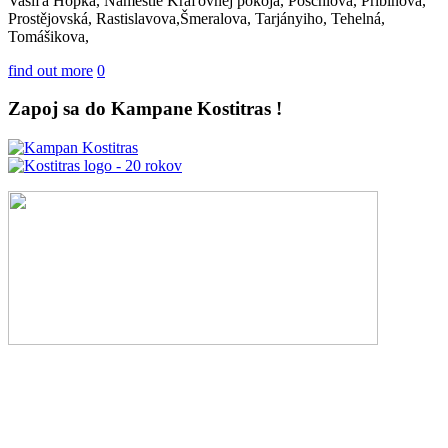
Vasiľa Hopka, Námestie Kráľovnej pokoja, Pöschlova, Pribinova,
Prostějovská, Rastislavova,Šmeralova, Tarjányiho, Tehelná,
Tomášikova,
find out more
0
Zapoj sa do Kampane Kostitras !