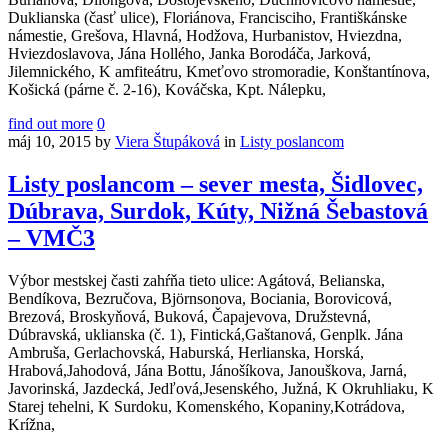
Duklianska (časť ulice), Floriánova, Francisciho, Františkánske
námestie, Grešova, Hlavná, Hodžova, Hurbanistov, Hviezdna,
Hviezdoslavova, Jána Hollého, Janka Borodáča, Jarková,
Jilemnického, K amfiteátru, Kmeťovo stromoradie, Konštantínova,
Košická (párne č. 2-16), Kováčska, Kpt. Nálepku,
find out more
0
máj 10, 2015
by
Viera Štupáková
in
Listy poslancom
Listy poslancom – sever mesta, Šidlovec,
Dúbrava, Surdok, Kúty, Nižná Šebastová
– VMČ3
Výbor mestskej časti zahŕňa tieto ulice: Agátová, Belianska,
Bendíkova, Bezručova, Björnsonova, Bociania, Borovicová,
Brezová, Broskyňová, Buková, Čapajevova, Družstevná,
Dúbravská, uklianska (č. 1), Fintická,Gaštanová, Genplk. Jána
Ambruša, Gerlachovská, Haburská, Herlianska, Horská,
Hrabová,Jahodová, Jána Bottu, Jánošíkova, Janouškova, Jarná,
Javorinská, Jazdecká, Jedľová,Jesenského, Južná, K Okruhliaku, K
Starej tehelni, K Surdoku, Komenského, Kopaniny,Kotrádova,
Krížna,