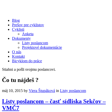
Blog
Prešov pre cyklistov
Cyklisti
Anketa
Dokumenty
Listy poslancom
Projektové dokumentácie
O nás
Kontakt
Bicyklom do práce
Stiahni a pošli svojmu poslancovi.
Čo tu nájdeš ?
máj 10, 2015
by
Viera Štupáková
in
Listy poslancom
Listy poslancom – časť sídliska Sekčov –
VMČ7