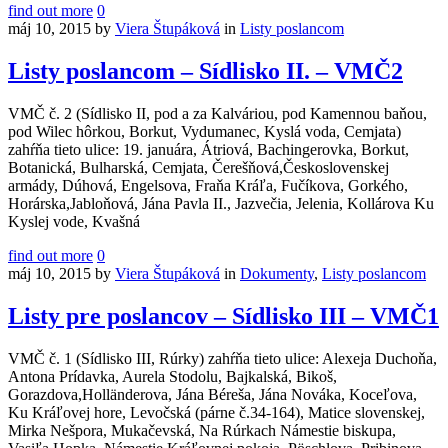
find out more
0
máj 10, 2015
by
Viera Štupáková
in
Listy poslancom
Listy poslancom – Sídlisko II. – VMČ2
VMČ č. 2 (Sídlisko II, pod a za Kalváriou, pod Kamennou baňou,
pod Wilec hôrkou, Borkut, Vydumanec, Kyslá voda, Cemjata)
zahŕňa tieto ulice: 19. januára, Átriová, Bachingerovka, Borkut,
Botanická, Bulharská, Cemjata, Čerešňová,Československej
armády, Dúhová, Engelsova, Fraňa Kráľa, Fučíkova, Gorkého,
Horárska,Jabloňová, Jána Pavla II., Jazvečia, Jelenia, Kollárova Ku
Kyslej vode, Kvašná
find out more
0
máj 10, 2015
by
Viera Štupáková
in
Dokumenty
,
Listy poslancom
Listy pre poslancov – Sídlisko III – VMČ1
VMČ č. 1 (Sídlisko III, Rúrky) zahŕňa tieto ulice: Alexeja Duchoňa,
Antona Prídavka, Aurela Stodolu, Bajkalská, Bikoš,
Gorazdova,Holländerova, Jána Béreša, Jána Nováka, Koceľova,
Ku Kráľovej hore, Levočská (párne č.34-164), Matice slovenskej,
Mirka Nešpora, Mukačevská, Na Rúrkach Námestie biskupa,