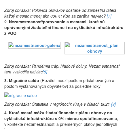
Zdroj obrázka: Polovica Slovákov dostane od zamestnávateľa
každý mesiac menej ako 830 €: Kde sa zarába najviac?
[7]
2. Nezamestnanosť/porovnanie s mestami, ktoré sú
oprávnenými žiadateľmi financií na cyklistickú infraštruktúru
z POO
Zdroj obrázka: Pandémia trápi hladové doliny. Nezamestnanosť
tam vyskočila najviac
[8]
3. Migračné saldo
(Rozdiel medzi počtom prisťahovaných a
počtom vysťahovaných obyvateľov) za posledné roky
Zdroj obrázka: Štatistika v regiónoch: Kraje v číslach 2021
[9]
4. Ktoré mestá môžu žiadať financie z plánu obnovy na
cyklistickú infraštruktúru s 0% mierou spolufinancovania
,
v kontexte nezamestnanosti a priemerných platov jednotlivých