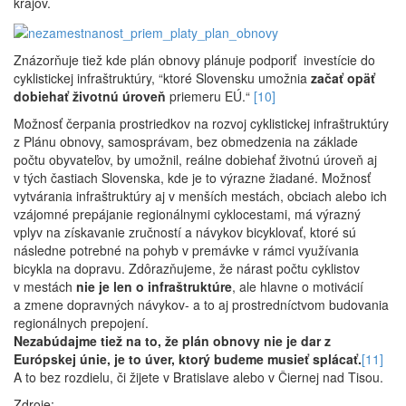
krajov.
Znázorňuje tiež kde plán obnovy plánuje podporiť investície do
cyklistickej infraštruktúry, “ktoré Slovensku umožnia
začať opäť
dobiehať životnú úroveň
priemeru EÚ.“
[10]
Možnosť čerpania prostriedkov na rozvoj cyklistickej infraštruktúry
z Plánu obnovy, samosprávam, bez obmedzenia na základe
počtu obyvateľov, by umožnil, reálne dobiehať životnú úroveň aj
v tých častiach Slovenska, kde je to výrazne žiadané. Možnosť
vytvárania infraštruktúry aj v menších mestách, obciach alebo ich
vzájomné prepájanie regionálnymi cyklocestami, má výrazný
vplyv na získavanie zručností a návykov bicyklovať, ktoré sú
následne potrebné na pohyb v premávke v rámci využívania
bicykla na dopravu. Zdôrazňujeme, že nárast počtu cyklistov
v mestách
nie je len o infraštruktúre
, ale hlavne o motivácií
a zmene dopravných návykov- a to aj prostredníctvom budovania
regionálnych prepojení.
Nezabúdajme tiež na to, že plán obnovy nie je dar z
Európskej únie, je to úver, ktorý budeme musieť splácať.
[11]
A to bez rozdielu, či žijete v Bratislave alebo v Čiernej nad Tisou.
Zdroje: