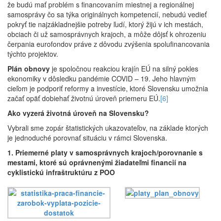
že budú mať problém s financovaním miestnej a regionálnej
samosprávy čo sa týka originálnych kompetencií, nebudú vedieť
pokryť tie najzákladnejšie potreby ľudí, ktorý žijú v ich mestách,
obciach či už samosprávnych krajoch, a môže dôjsť k ohrozeniu
čerpania eurofondov práve z dôvodu zvýšenia spolufinancovania
týchto projektov.
Plán obnovy
je spoločnou reakciou krajín EÚ na silný pokles
ekonomiky v dôsledku pandémie COVID – 19. Jeho hlavným
cieľom je podporiť reformy a investície, ktoré Slovensku umožnia
začať opäť dobiehať životnú úroveň priemeru EÚ.
[6]
Ako vyzerá životná úroveň na Slovensku?
Vybrali sme zopár štatistických ukazovateľov, na základe ktorých
je jednoduché porovnať situáciu v rámci Slovenska.
1. Priemerné platy v samosprávnych krajoch/porovnanie s
mestami, ktoré sú oprávnenými žiadateľmi financií na
cyklistickú infraštruktúru z POO