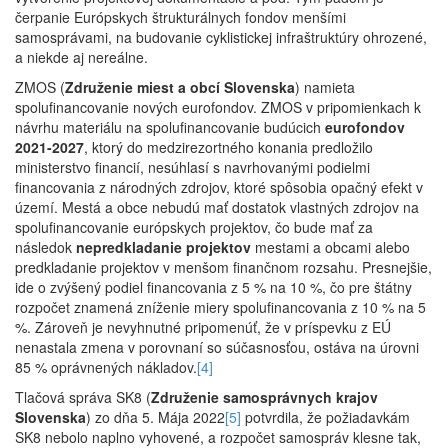
čerpanie Európskych štrukturálnych fondov menšími
samosprávami, na budovanie cyklistickej infraštruktúry ohrozené,
a niekde aj nereálne.
ZMOS (
Združenie miest a obcí Slovenska
) namieta
spolufinancovanie nových eurofondov. ZMOS v pripomienkach k
návrhu materiálu na spolufinancovanie budúcich
eurofondov
2021-2027
, ktorý do medzirezortného konania predložilo
ministerstvo financií, nesúhlasí s navrhovanými podielmi
financovania z národných zdrojov, ktoré spôsobia opačný efekt v
území. Mestá a obce nebudú mať dostatok vlastných zdrojov na
spolufinancovanie európskych projektov, čo bude mať za
následok
nepredkladanie projektov
mestami a obcami alebo
predkladanie projektov v menšom finančnom rozsahu. Presnejšie,
ide o zvýšený podiel financovania z 5 % na 10 %, čo pre štátny
rozpočet znamená zníženie miery spolufinancovania z 10 % na 5
%. Zároveň je nevyhnutné pripomenúť, že v príspevku z EÚ
nenastala zmena v porovnaní so súčasnosťou, ostáva na úrovni
85 % oprávnených nákladov.
[4]
Tlačová správa SK8 (
Združenie samosprávnych krajov
Slovenska
) zo dňa 5. Mája 2022
[5]
potvrdila, že požiadavkám
SK8 nebolo naplno vyhovené, a rozpočet samospráv klesne tak,