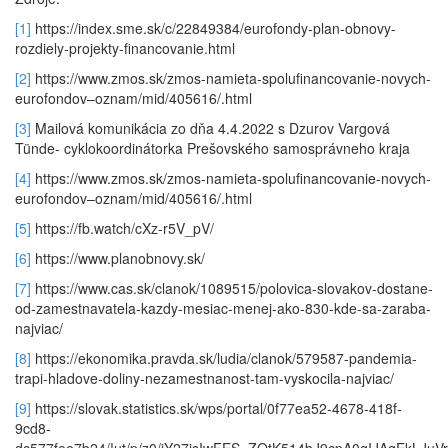
[1]
https://index.sme.sk/c/22849384/eurofondy-plan-obnovy-
rozdiely-projekty-financovanie.html
[2]
https://www.zmos.sk/zmos-namieta-spolufinancovanie-novych-
eurofondov–oznam/mid/405616/.html
[3]
Mailová komunikácia zo dňa 4.4.2022 s Dzurov Vargová
Tünde- cyklokoordinátorka Prešovského samosprávneho kraja
[4]
https://www.zmos.sk/zmos-namieta-spolufinancovanie-novych-
eurofondov–oznam/mid/405616/.html
[5]
https://fb.watch/cXz-r5V_pV/
[6]
https://www.planobnovy.sk/
[7]
https://www.cas.sk/clanok/1089515/polovica-slovakov-dostane-
od-zamestnavatela-kazdy-mesiac-menej-ako-830-kde-sa-zaraba-
najviac/
[8]
https://ekonomika.pravda.sk/ludia/clanok/579587-pandemia-
trapi-hladove-doliny-nezamestnanost-tam-vyskocila-najviac/
[9]
https://slovak.statistics.sk/wps/portal/0f77ea52-4678-418f-
9cd8-
dc577fee7b24/!ut/p/z0/jY27jsIwFES_ZQtK514bJ9cpA0gIJAqEk