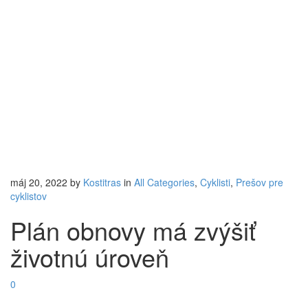
máj 20, 2022
by
Kostitras
in
All Categories
,
Cyklisti
,
Prešov pre
cyklistov
Plán obnovy má zvýšiť
životnú úroveň
0