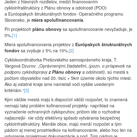
Jeden z hlavných rozdielov, medzi financovaním
cykloinfraštruktúry z Plánu obnovy a odolnosti (POO)
a Euróopskych štrukturálnych fondov- Operačného programu
Slovensko, je
miera spolufinancovania
.
Pri projektoch
plánu obnovy
sa spolufinancovanie nevyžaduje, je
0%.
[1]
Miera spolufinancovania projektov z
Európskych štrukturálnych
fondov
sa zvyšuje z 5% na 10%.
[2]
Cyklokoordinátorka Prešovského samosprávneho kraja, T.
Vargová Dzurov: „Oprávnenými žiadateľmi,
(pozn. o príspevok na
podporu cyklodopravy
z Plánu obnovy
a odolnosti)
, sú mestá s
počtom obyvateľov nad 20.-tisíc + 5km územie okolo týchto miest.
Ako aj ostatné kraje sme namietali voči vyššie uvedeným
kritériám.“
[3]
Kým väčšie mestá majú k dispozícií väčší rozpočet, to znamená
nemajú taký problém kofinancovať projekty- napríklad na
vyznačenie ochranných cyklopruhov, pričom ide o rozhodne
najlacnejší- nie vždy efektívny spôsob vytvárania bezpečnej
cykloinfraštruktúry. Menšie obce, majú menší rozpočet a tým
pádom aj menej prostriedkov na kofinancovanie, alebo hoc len na
vytvorenie projektovej dokumentácie a pod. Tým pádom je