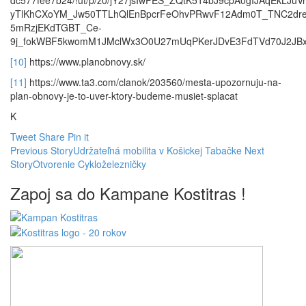
yTlKhCXoYM_Jw50TTLhQlEnBpcrFeOhvPRwvF12Adm0T_TNC2dre
5mRzjEKdTGBT_Ce-
9j_fokWBF5kwomM1JMclWx3O0U27mUqPKerJDvE3FdTVd70J2JBxa
[10]
https://www.planobnovy.sk/
[11]
https://www.ta3.com/clanok/203560/mesta-upozornuju-na-
plan-obnovy-je-to-uver-ktory-budeme-musiet-splacat
K
Tweet
Share
Pin it
Previous Story
Udržateľná mobilita v Košickej Tabačke
Next
Story
Otvorenie Cykloželezničky
Zapoj sa do Kampane Kostitras !