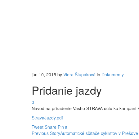
jún 10, 2015
by
Viera Štupáková
in
Dokumenty
Pridanie jazdy
0
Návod na priradenie Vásho STRAVA účtu ku kampani Ko
StravaJazdy.pdf
Tweet
Share
Pin it
Previous Story
Automatické sčítače cyklistov v Prešove