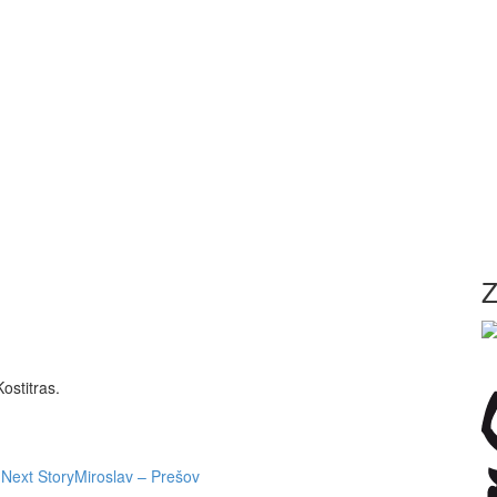
Z
stitras.
Next Story
Miroslav – Prešov