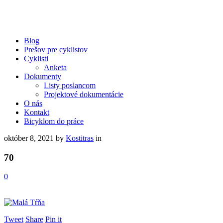
Blog
Prešov pre cyklistov
Cyklisti
Anketa
Dokumenty
Listy poslancom
Projektové dokumentácie
O nás
Kontakt
Bicyklom do práce
október 8, 2021
by
Kostitras
in
70
0
Tweet
Share
Pin it