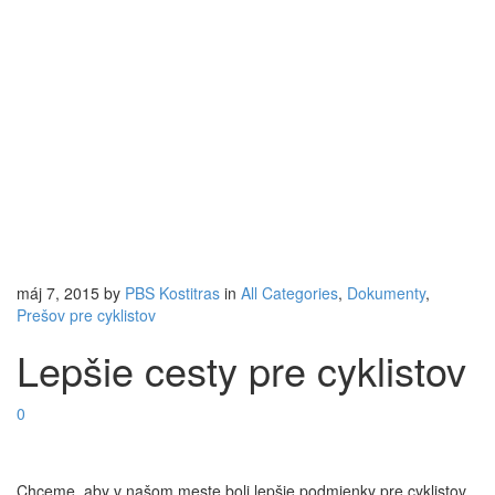
máj 7, 2015
by
PBS Kostitras
in
All Categories
,
Dokumenty
,
Prešov pre cyklistov
Lepšie cesty pre cyklistov
0
Chceme, aby v našom meste boli lepšie podmienky pre cyklistov.