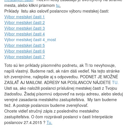
mesta, alebo klikni priamom
tu
.
Príklady listu ako osloviť poslancov výboru mestskej časti:
Výbor mestskej časti 1
Výbor mestskej časti 2
Výbor mestskej časti 3
Výbor mestskej časti 4
Výbor mestskej časti 4_most
Výbor mestskej časti 5
Výbor mestskej časti 6
Výbor mestskej časti 7
Toto sú len príklady písomného podnetu, ak Ti to nevyhovuje,
napíš vlastný. Budeme radi, ak nám dáš vedieť. Na tejto stránke
ich zverejníme, najlepšie aj s odpoveďou. PODNET JE MOŽNÉ
ZASLAŤ AJ MAILOM. ADRESY NA POSLANCOV NÁJDETE
TU.
Uisti sa, ako naložili poslanci príslušnej mestskej časti z Tvojou
žiadosťou. Žiadaj písomnú odpoveď na svoju adresu, alebo sleduj
verejné zasadania mestského zastupiteľstva. My tam budeme
tiež. A postoje poslancov budeme zverejňovať.
Chcete vidieť stručný zápis z posledného mestského
zastupiteľstva. O čom rozprávali poslanci v časti Interpelácie
poslancov 27.4.2015 ?
Tu.