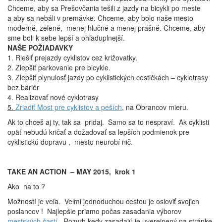
Chceme, aby sa Prešovčania tešili z jazdy na bicykli po meste
a aby sa nebáli v premávke. Chceme, aby bolo naše mesto
moderné, zelené, menej hlučné a menej prašné. Chceme, aby
sme boli k sebe lepší a ohľaduplnejší.
NAŠE POŽIADAVKY
1. Riešiť prejazdy cyklistov cez križovatky.
2. Zlepšiť parkovanie pre bicykle.
3. Zlepšiť plynulosť jazdy po cyklistických cestičkách – cyklotrasy
bez bariér
4. Realizovať nové cyklotrasy
5.
Zriadiť Most pre cyklistov a peších
, na Obrancov mieru.
Ak to chceš aj ty, tak sa pridaj. Samo sa to nespraví. Ak cyklisti
opäť nebudú kričať a dožadovať sa lepších podmienok pre
cyklistickú dopravu , mesto neurobí nič.
TAKE AN ACTION – MAY 2015, krok 1
Ako na to ?
Možností je veľa. Veľmi jednoduchou cestou je osloviť svojich
poslancov ! Najlepšie priamo počas zasadania výborov
mestských častí
. Rozvrh kedy zasadajú je uverejnený na stránke