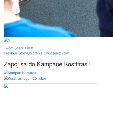
Tweet
Share
Pin it
Previous Story
Otvorenie Cykloželezničky
Zapoj sa do Kampane Kostitras !