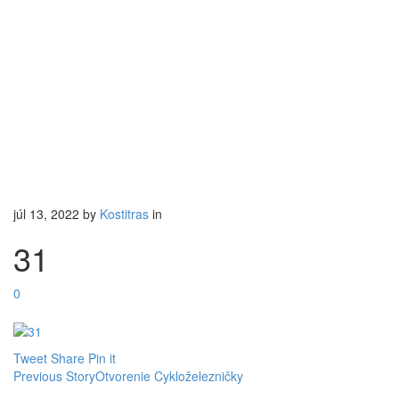
júl 13, 2022
by
Kostitras
in
31
0
Tweet
Share
Pin it
Previous Story
Otvorenie Cykloželezničky