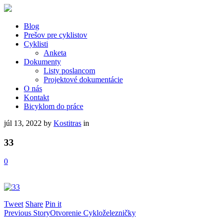
Blog
Prešov pre cyklistov
Cyklisti
Anketa
Dokumenty
Listy poslancom
Projektové dokumentácie
O nás
Kontakt
Bicyklom do práce
júl 13, 2022
by
Kostitras
in
33
0
Tweet
Share
Pin it
Previous Story
Otvorenie Cykloželezničky