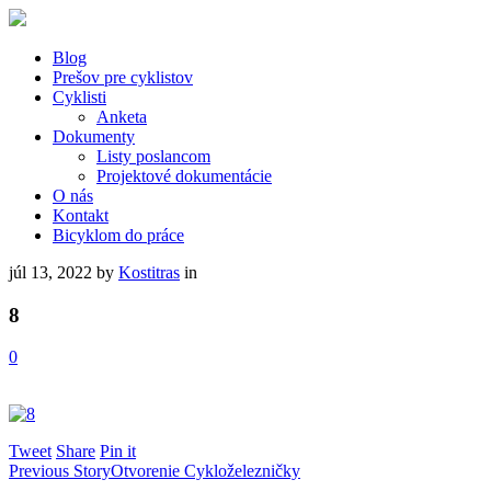
Blog
Prešov pre cyklistov
Cyklisti
Anketa
Dokumenty
Listy poslancom
Projektové dokumentácie
O nás
Kontakt
Bicyklom do práce
júl 13, 2022
by
Kostitras
in
8
0
Tweet
Share
Pin it
Previous Story
Otvorenie Cykloželezničky