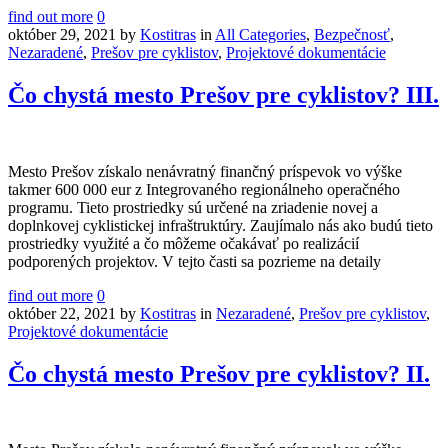
find out more
0
október 29, 2021
by
Kostitras
in
All Categories
,
Bezpečnosť
,
Nezaradené
,
Prešov pre cyklistov
,
Projektové dokumentácie
Čo chystá mesto Prešov pre cyklistov? III.
Mesto Prešov získalo nenávratný finančný príspevok vo výške
takmer 600 000 eur z Integrovaného regionálneho operačného
programu. Tieto prostriedky sú určené na zriadenie novej a
doplnkovej cyklistickej infraštruktúry. Zaujímalo nás ako budú tieto
prostriedky využité a čo môžeme očakávať po realizácií
podporených projektov. V tejto časti sa pozrieme na detaily
find out more
0
október 22, 2021
by
Kostitras
in
Nezaradené
,
Prešov pre cyklistov
,
Projektové dokumentácie
Čo chystá mesto Prešov pre cyklistov? II.