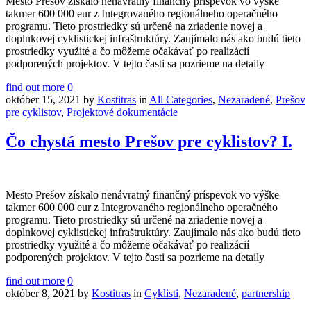
Mesto Prešov získalo nenávratný finančný príspevok vo výške
takmer 600 000 eur z Integrovaného regionálneho operačného
programu. Tieto prostriedky sú určené na zriadenie novej a
doplnkovej cyklistickej infraštruktúry. Zaujímalo nás ako budú tieto
prostriedky využité a čo môžeme očakávať po realizácií
podporených projektov. V tejto časti sa pozrieme na detaily
find out more
0
október 15, 2021
by
Kostitras
in
All Categories
,
Nezaradené
,
Prešov
pre cyklistov
,
Projektové dokumentácie
Čo chystá mesto Prešov pre cyklistov? I.
Mesto Prešov získalo nenávratný finančný príspevok vo výške
takmer 600 000 eur z Integrovaného regionálneho operačného
programu. Tieto prostriedky sú určené na zriadenie novej a
doplnkovej cyklistickej infraštruktúry. Zaujímalo nás ako budú tieto
prostriedky využité a čo môžeme očakávať po realizácií
podporených projektov. V tejto časti sa pozrieme na detaily
find out more
0
október 8, 2021
by
Kostitras
in
Cyklisti
,
Nezaradené
,
partnership