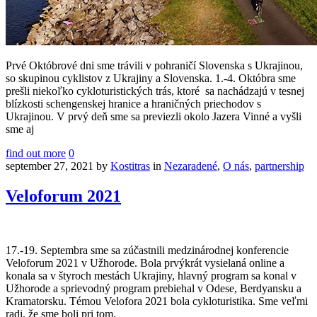
Prvé Októbrové dni sme trávili v pohraničí Slovenska s Ukrajinou,
so skupinou cyklistov z Ukrajiny a Slovenska. 1.-4. Októbra sme
prešli niekoľko cykloturistických trás, ktoré sa nachádzajú v tesnej
blízkosti schengenskej hranice a hraničných priechodov s
Ukrajinou. V prvý deň sme sa previezli okolo Jazera Vinné a vyšli
sme aj
find out more
0
september 27, 2021
by
Kostitras
in
Nezaradené
,
O nás
,
partnership
Veloforum 2021
17.-19. Septembra sme sa zúčastnili medzinárodnej konferencie
Veloforum 2021 v Užhorode. Bola prvýkrát vysielaná online a
konala sa v štyroch mestách Ukrajiny, hlavný program sa konal v
Užhorode a sprievodný program prebiehal v Odese, Berdyansku a
Kramatorsku. Témou Velofora 2021 bola cykloturistika. Sme veľmi
radi, že sme boli pri tom,