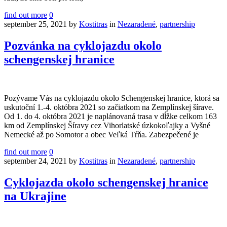
find out more
0
september 25, 2021
by
Kostitras
in
Nezaradené
,
partnership
Pozvánka na cyklojazdu okolo
schengenskej hranice
Pozývame Vás na cyklojazdu okolo Schengenskej hranice, ktorá sa
uskutoční 1.-4. októbra 2021 so začiatkom na Zemplínskej šírave.
Od 1. do 4. októbra 2021 je naplánovaná trasa v dĺžke celkom 163
km od Zemplínskej Šíravy cez Vihorlatské úzkokoľajky a Vyšné
Nemecké až po Somotor a obec Veľká Tŕňa. Zabezpečené je
find out more
0
september 24, 2021
by
Kostitras
in
Nezaradené
,
partnership
Cyklojazda okolo schengenskej hranice
na Ukrajine