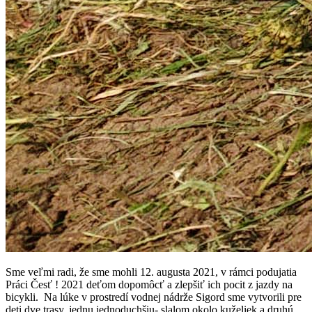
Sme veľmi radi, že sme mohli 12. augusta 2021, v rámci podujatia
Práci Česť ! 2021 deťom dopomôcť a zlepšiť ich pocit z jazdy na
bicykli. Na lúke v prostredí vodnej nádrže Sigord sme vytvorili pre
deti dve trasy, jednu jednoduchšiu- slalom okolo kuželiek a druhú