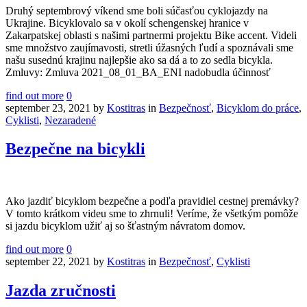
Druhý septembrový víkend sme boli súčasťou cyklojazdy na
Ukrajine. Bicyklovalo sa v okolí schengenskej hranice v
Zakarpatskej oblasti s našimi partnermi projektu Bike accent. Videli
sme množstvo zaujímavosti, stretli úžasných ľudí a spoznávali sme
našu susednú krajinu najlepšie ako sa dá a to zo sedla bicykla.
Zmluvy: Zmluva 2021_08_01_BA_ENI nadobudla účinnosť
find out more
0
september 23, 2021
by
Kostitras
in
Bezpečnosť
,
Bicyklom do práce
,
Cyklisti
,
Nezaradené
Bezpečne na bicykli
Ako jazdiť bicyklom bezpečne a podľa pravidiel cestnej premávky?
V tomto krátkom videu sme to zhrnuli! Veríme, že všetkým pomôže
si jazdu bicyklom užiť aj so šťastným návratom domov.
find out more
0
september 22, 2021
by
Kostitras
in
Bezpečnosť
,
Cyklisti
Jazda zručnosti