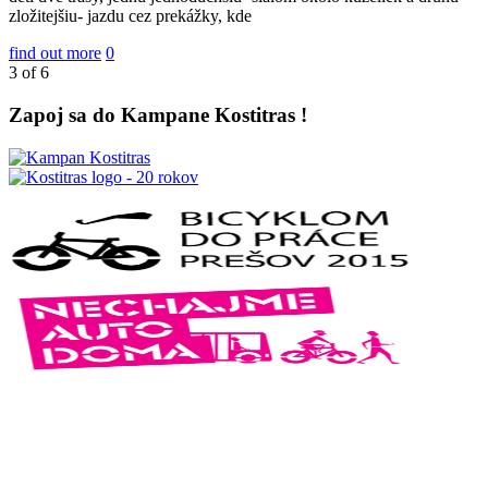
zložitejšiu- jazdu cez prekážky, kde
find out more
0
3
of
6
Zapoj sa do Kampane Kostitras !