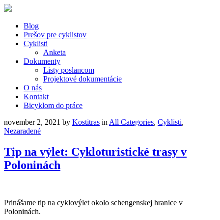
Blog
Prešov pre cyklistov
Cyklisti
Anketa
Dokumenty
Listy poslancom
Projektové dokumentácie
O nás
Kontakt
Bicyklom do práce
november 2, 2021
by
Kostitras
in
All Categories
,
Cyklisti
,
Nezaradené
Tip na výlet: Cykloturistické trasy v
Poloninách
Prinášame tip na cyklovýlet okolo schengenskej hranice v
Poloninách.