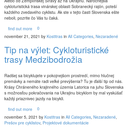
Alebo od Zemplínskej Šíravy až na Ukrajinu. Náročnejšia
cykloturistická trasa vinárskej oblasti Sobranecký rajón, poteší
každého zvedavého cyklistu. Ak ste v tejto časti Slovenska ešte
neboli, pozrite čo Vás tu čaká.
0
find out more
november 21, 2021
by
Kostitras
in
All Categories
,
Nezaradené
Tip na výlet: Cykloturistické
trasy Medzibodrožia
Radšej sa bicyklujete v pokojnejšom prostredí, mimo hlučnej
premávky a nemáte radi veľké prevýšenia? Tu je ďalší tip od nás.
Krásy Chráneného krajinného územia Latorica na juhu Slovenska
s možnosťou pokračovania na Ukrajinu bicyklom by mal vyskúšať
každý priaznivec jazdy na bicykli.
0
find out more
november 5, 2021
by
Kostitras
in
All Categories
,
Nezaradené
,
Prešov pre cyklistov
,
Projektové dokumentácie