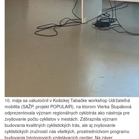
10. mája sa uskutočnil v Košickej Tabačke workshop Udržateľná
mobilita (SAŽP, projekt POPULAIR), na ktorom Vierka Štupáková
odprezentovala význam regionálnych cyklotrás ako nástroja pre
zvyšovanie počtu cyklistov v mestách. Zdôraznila význam
budovania kvalitných cyklistických trás, ale aj zvyšovanie
cyklistických zručností nás všetkých, prostredníctvom programu
budovania tréningových vzdelávacích centier. Na záver