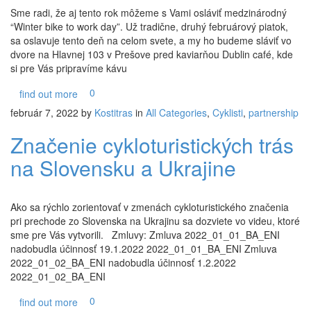
Sme radi, že aj tento rok môžeme s Vami osláviť medzinárodný
“Winter bike to work day”. Už tradične, druhý februárový piatok,
sa oslavuje tento deň na celom svete, a my ho budeme sláviť vo
dvore na Hlavnej 103 v Prešove pred kaviarňou Dublin café, kde
si pre Vás pripravíme kávu
0
find out more
február 7, 2022
by
Kostitras
in
All Categories
,
Cyklisti
,
partnership
Značenie cykloturistických trás
na Slovensku a Ukrajine
Ako sa rýchlo zorientovať v zmenách cykloturistického značenia
pri prechode zo Slovenska na Ukrajinu sa dozviete vo videu, ktoré
sme pre Vás vytvorili. Zmluvy: Zmluva 2022_01_01_BA_ENI
nadobudla účinnosť 19.1.2022 2022_01_01_BA_ENI Zmluva
2022_01_02_BA_ENI nadobudla účinnosť 1.2.2022
2022_01_02_BA_ENI
0
find out more