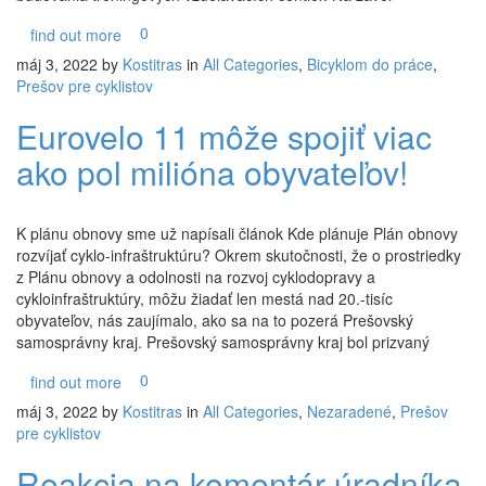
0
find out more
máj 3, 2022
by
Kostitras
in
All Categories
,
Bicyklom do práce
,
Prešov pre cyklistov
Eurovelo 11 môže spojiť viac
ako pol milióna obyvateľov!
K plánu obnovy sme už napísali článok Kde plánuje Plán obnovy
rozvíjať cyklo-infraštruktúru? Okrem skutočnosti, že o prostriedky
z Plánu obnovy a odolnosti na rozvoj cyklodopravy a
cykloinfraštruktúry, môžu žiadať len mestá nad 20.-tisíc
obyvateľov, nás zaujímalo, ako sa na to pozerá Prešovský
samosprávny kraj. Prešovský samosprávny kraj bol prizvaný
0
find out more
máj 3, 2022
by
Kostitras
in
All Categories
,
Nezaradené
,
Prešov
pre cyklistov
Reakcia na komentár úradníka