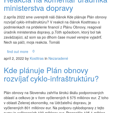
ministerstva dopravy
2.apríla 2022 sme uverejnili náš článok Kde plánuje Plán obnovy
rozvíjať cyklo-infraštruktúru? V reakcii na článok Kostitrasu o
podmienkach na pridelenie financií z Plánu Obnovy, reagoval
úradník ministerstva dopravy, p.Tóth spôsobom, ktorý bol tak
zavádzajúci, až som sa po dlhom čase musel verejne vyjadriť.
Nech sa páči, moja reakcia. Tomáš
0
find out more
apríl 2, 2022
by
Kostitras
in
Nezaradené
Kde plánuje Plán obnovy
rozvíjať cyklo-infraštruktúru?
Plán obnovy na Slovensku zahŕňa širokú škálu podporovaných
oblastí a celkovo je v ňom vyčlenených 6 575 miliónov eur. Z toho
v oblasti Zelenej ekonomiky, na Udržateľnú dopravu, je
vyčlenených 801 miliónov eur. Na podporu cyklodopravy z tejto
sumy je vyčlenených 100 miliónov eur. Presnejšie 105,1 milióna